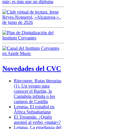
Novedades del
CVC
Rinconete.
Rutas literarias
(1). Un verano para
conocer el Baztán, la
Cantabria infinita o los
campos de Castilla
Lengua.
El español en
África Subsahariana
El Trujamán.
¿Quién
asesinó al verbo «matar»?
Lengua.
La enseñanza del