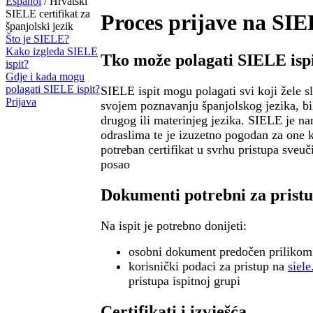
Español
/ Hrvatski
SIELE certifikat za
Proces prijave na SIE
španjolski jezik
Što je SIELE?
Kako izgleda SIELE
Tko može polagati SIELE isp
ispit?
Gdje i kada mogu
polagati SIELE ispit?
SIELE ispit mogu polagati svi koji žele 
Prijava
svojem poznavanju španjolskog jezika, bi
drugog ili materinjeg jezika. SIELE je n
odraslima te je izuzetno pogodan za one k
potreban certifikat u svrhu pristupa sveuči
posao
Dokumenti potrebni za pristu
Na ispit je potrebno donijeti:
osobni dokument predočen prilikom
korisnički podaci za pristup na
siele
pristupa ispitnoj grupi
Certifikati i izvješća