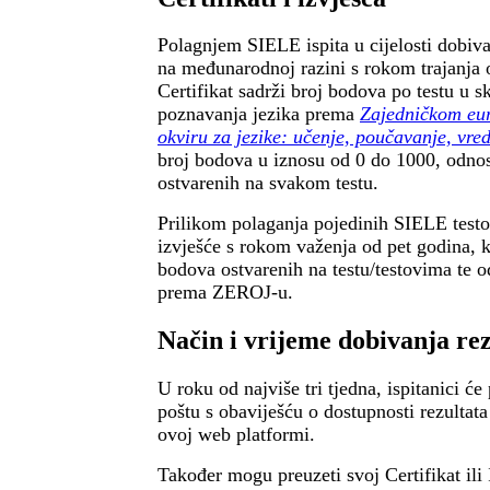
Polagnjem SIELE ispita u cijelosti dobiva 
na međunarodnoj razini s rokom trajanja 
Certifikat sadrži broj bodova po testu u 
poznavanja jezika prema
Zajedničkom eu
okviru za jezike: učenje, poučavanje, vr
broj bodova u iznosu od 0 do 1000, odno
ostvarenih na svakom testu.
Prilikom polaganja pojedinih SIELE testo
izvješće s rokom važenja od pet godina, k
bodova ostvarenih na testu/testovima te 
prema ZEROJ-u.
Način i vrijeme dobivanja rez
U roku od najviše tri tjedna, ispitanici će
poštu s obaviješću o dostupnosti rezultat
ovoj web platformi.
Također mogu preuzeti svoj Certifikat ili