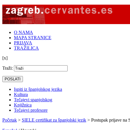
O NAMA
MAPA STRANICE
PRIJAVA
TRAŽILICA
[x]
‪Traži:
Ispiti iz španjolskog jezika
Kultura
Tečajevi spanjolskog
Knjižnica
Tečajevi profesore
Početak
>
SIELE certifikat za španjolski jezik
> Postupak prijave na 